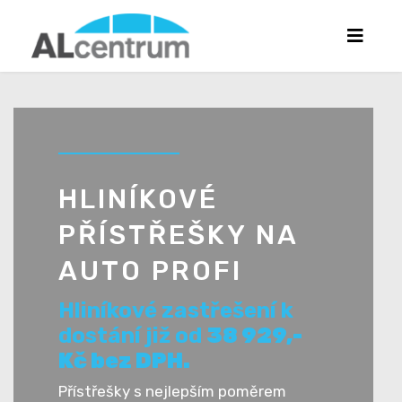
HLINÍKOVÉ
PŘÍSTŘEŠKY NA
AUTO PROFI
Hliníkové zastřešení k
dostání již od
38 929,-
Kč bez DPH.
Přístřešky s nejlepším poměrem