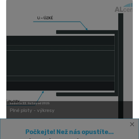
sobota 22. listopad 2025
Plné ploty - výkresy
×
Počkejte! Než nás opustíte...