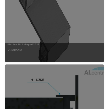
čtvrtek 20. listopad 2025
Z-lamela