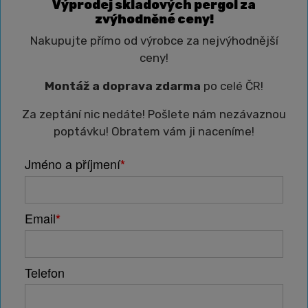
Výprodej skladových pergol za
zvýhodněné ceny!
Nakupujte přímo od výrobce za nejvýhodnější
ceny!
Montáž a doprava zdarma
po celé ČR!
Za zeptání nic nedáte! Pošlete nám nezávaznou
poptávku! Obratem vám ji naceníme!
Jméno a příjmení
*
sobota 22. listopad 2025
Email
*
Realizace hliníkových plotů typu OKENICE
Telefon