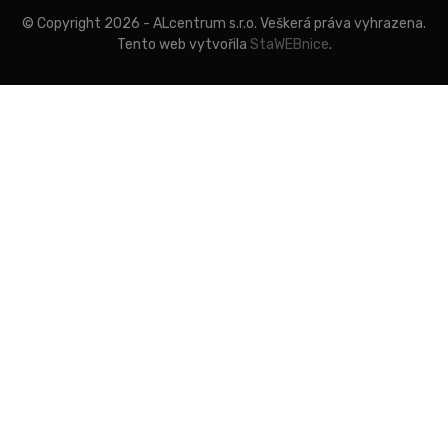
© Copyright 2026 - ALcentrum s.r.o. Veškerá práva vyhrazena.
Tento web vytvořila
StaWEBnice
.