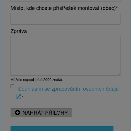
Místo, kde chcete přístřešek montovat (obec)
*
Zpráva
Můžete napsat ještě
2000
znaků.
sobota 22. listopad 2025
Ploty z hliníkových profilů SLZA
Souhlasím se zpracováním osobních údajů
*
NAHRÁT PŘÍLOHY