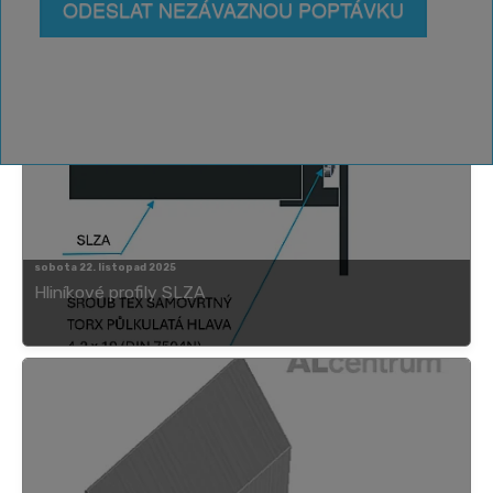
ODESLAT NEZÁVAZNOU POPTÁVKU
sobota 22. listopad 2025
Hliníkové profily SLZA