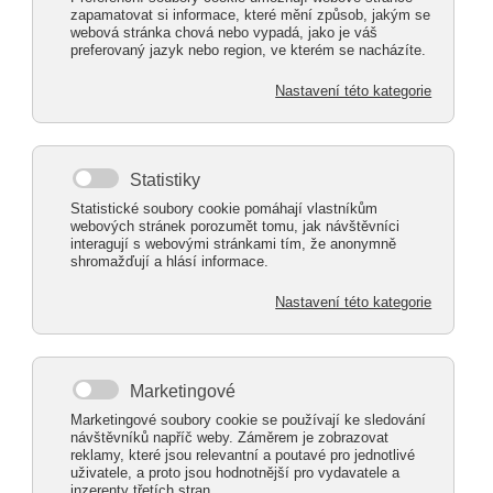
Napište nám!
neděle 23. listopad 2025
Hliníkové ploty ALcentrum - lamela 90