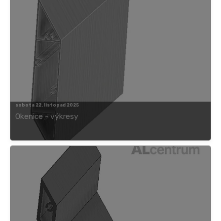
sobota 22. listopad 2025
Okenice - výkresy