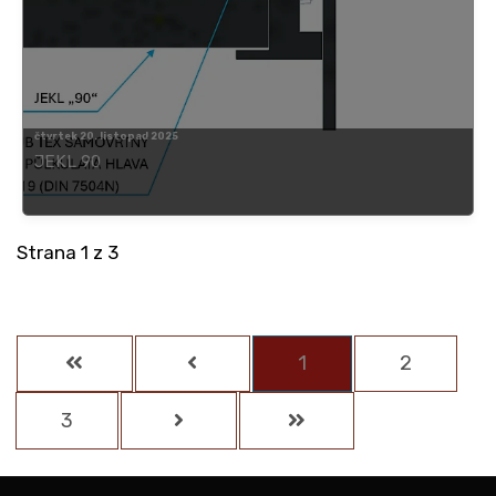
čtvrtek 20. listopad 2025
JEKL 90
Strana 1 z 3
1
2
3