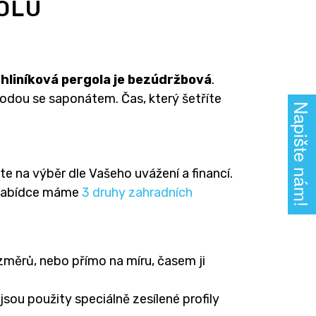
OLU
e
hliníková pergola je bezúdržbová
.
odou se saponátem. Čas, který šetříte
Napište nám!
e na výběr dle Vašeho uvážení a financí.
V nabídce máme
3 druhy zahradních
změrů, nebo přímo na míru, časem ji
jsou použity speciálně zesílené profily