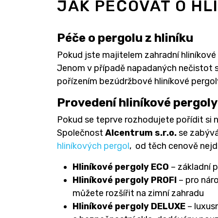
JAK PEČOVAT O HL
Péče o pergolu z hliníku
Pokud jste majitelem zahradní hliníkové 
Jenom v případě napadaných nečistot si
pořízením bezúdržbové hliníkové pergol
Provedení hliníkové pergoly
Pokud se teprve rozhodujete pořídit si 
Společnost
Alcentrum s.r.o.
se zabývá
hliníkových pergol
, od těch cenově nejd
Hliníkové pergoly ECO
– základní 
Hliníkové pergoly PROFI
– pro náro
můžete rozšířit na zimní zahradu
Hliníkové pergoly DELUXE
– luxusn