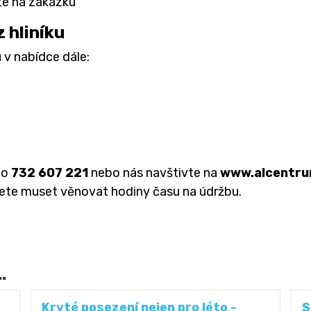
ze na zakázku
 hliníku
 v nabídce dále:
lo
732 607 221
nebo nás navštivte na
www.alcentru
ete muset věnovat hodiny času na údržbu.
.
Kryté posezení nejen pro léto -
S