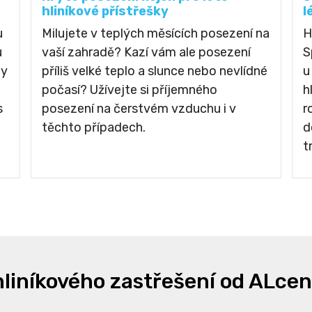
hliníkové přístřešky
l
u
Milujete v teplých měsících posezení na
H
u
vaší zahradě? Kazí vám ale posezení
S
dy
příliš velké teplo a slunce nebo nevlídné
u
počasí? Užívejte si příjemného
h
s
posezení na čerstvém vzduchu i v
r
těchto případech.
d
t
liníkového zastřešení od ALce