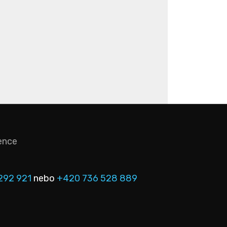
ence
292 921
nebo
+420 736 528 889