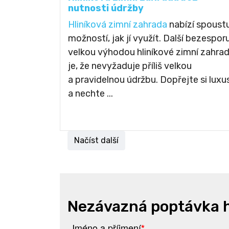
nutnosti údržby
Hliníková zimní zahrada
nabízí spoust
možností, jak jí využít. Další bezespor
velkou výhodou hliníkové zimní zahra
je, že nevyžaduje příliš velkou
a pravidelnou údržbu. Dopřejte si luxu
a nechte ...
Načíst další
Nezávazná poptávka h
Jméno a příjmení
*