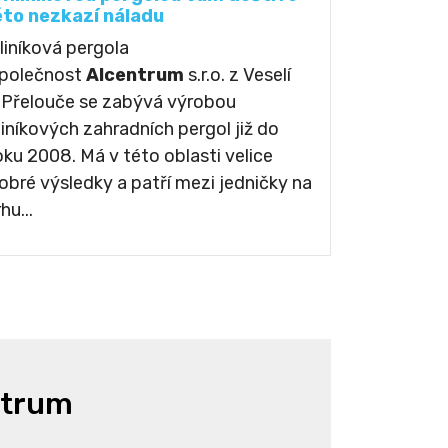
éto nezkazí náladu
liníková pergola
polečnost
Alcentrum
s.r.o. z Veselí
 Přelouče se zabývá výrobou
liníkových zahradních pergol již do
oku 2008. Má v této oblasti velice
obré výsledky a patří mezi jedničky na
rhu...
ntrum