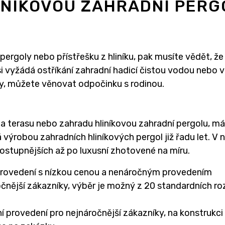
INÍKOVOU ZAHRADNÍ PERG
pergoly nebo přístřešku z hliníku, pak musíte vědět, ž
 vyžádá ostříkání zahradní hadicí čistou vodou nebo v
y, můžete věnovat odpočinku s rodinou.
na terasu nebo zahradu hliníkovou zahradní pergolu, mát
 výrobou zahradních hliníkových pergol již řadu let. 
ostupnějších až po luxusní zhotovené na míru.
provedení s nízkou cenou a nenáročným provedením
čnější zákazníky, výběr je možný z 20 standardních ro
í provedení pro nejnáročnější zákazníky, na konstrukci 