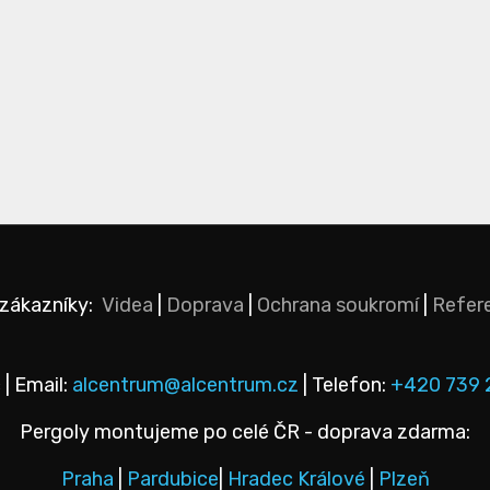
 zákazníky:
Videa
|
Doprava
|
Ochrana soukromí
|
Refer
 | Email:
alcentrum@alcentrum.cz
| Telefon:
+420 739 
Pergoly montujeme po celé ČR - doprava zdarma:
Praha
|
Pardubice
|
Hradec Králové
|
Plzeň