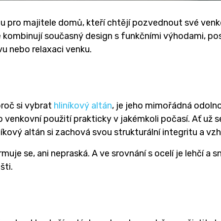
bou pro majitele domů, kteří chtějí pozvednout své ven
ré kombinují současný design s funkčními výhodami, pos
vu nebo relaxaci venku.
roč si vybrat
hliníkový altán
, je jeho mimořádná odolnos
o venkovní použití prakticky v jakémkoli počasí. Ať už
íkový altán si zachová svou strukturální integritu a vz
rmuje se, ani nepraská. A ve srovnání s ocelí je lehčí a 
šti.