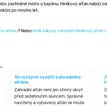
nebo zastíněné místo u bazénu, hliníkový altán nabízí o
unkční po mnoho let.
ho altánu
? Nebo
kolik takový zahradní hliníkový altán s
.
10 různých využití zahradního
J
altánu
t
Zahradní altán není jen stinný úkryt
J
před sežehnutím sluncem. Správně
t
navržený a vybavený altán se může
z