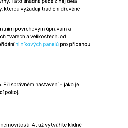
vrny. Tato snadná péče z něj dělá
, kterou vyžadují tradiční dřevěné
legantním povrchovým úpravám a
ch tvarech a velikostech, od
přidání
hliníkových panelů
pro přidanou
. Při správném nastavení – jako je
cí pokoj.
nemovitosti. Ať už vytváříte klidné