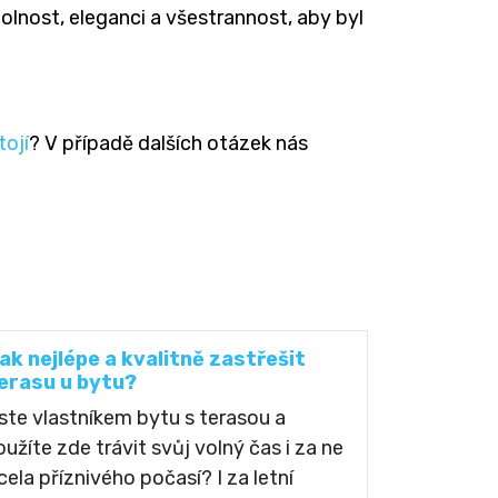
dolnost, eleganci a všestrannost, aby byl
tojí
? V případě dalších otázek nás
ak nejlépe a kvalitně zastřešit
erasu u bytu?
ste vlastníkem bytu s terasou a
oužíte zde trávit svůj volný čas i za ne
cela příznivého počasí? I za letní