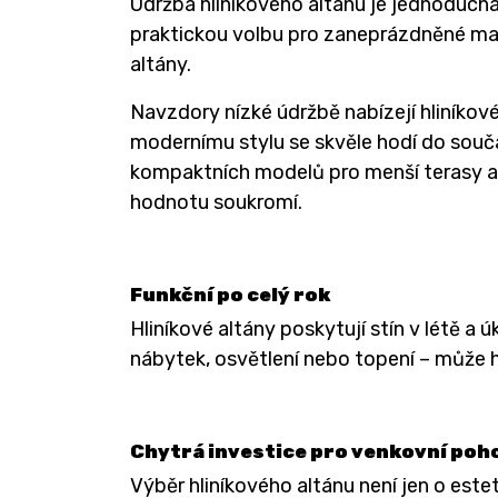
Údržba hliníkového altánu je jednoduchá
praktickou volbu pro zaneprázdněné maji
altány.
Navzdory nízké údržbě nabízejí hliníkov
modernímu stylu se skvěle hodí do souč
kompaktních modelů pro menší terasy až
hodnotu soukromí.
Funkční po celý rok
Hliníkové altány poskytují stín v létě a
nábytek, osvětlení nebo topení – může h
Chytrá investice pro venkovní poho
Výběr hliníkového altánu není jen o este