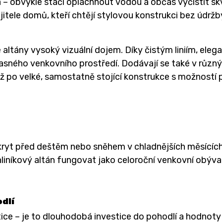
 – obvykle stačí opláchnout vodou a občas vyčistit sk
tele domů, kteří chtějí stylovou konstrukci bez údržby
é altány vysoký vizuální dojem. Díky čistým liniím, e
asného venkovního prostředí. Dodávají se také v různý
 po velké, samostatně stojící konstrukce s možností 
 úkryt před deštěm nebo sněhem v chladnějších měsících
liníkový altán fungovat jako celoroční venkovní obýva
dlí
tice – je to dlouhodobá investice do pohodlí a hodnoty 