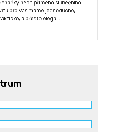
řeháňky nebo přímého slunečního
vitu pro vás máme jednoduché,
raktické, a přesto elega...
ntrum