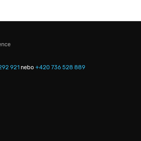
ence
292 921
nebo
+420 736 528 889