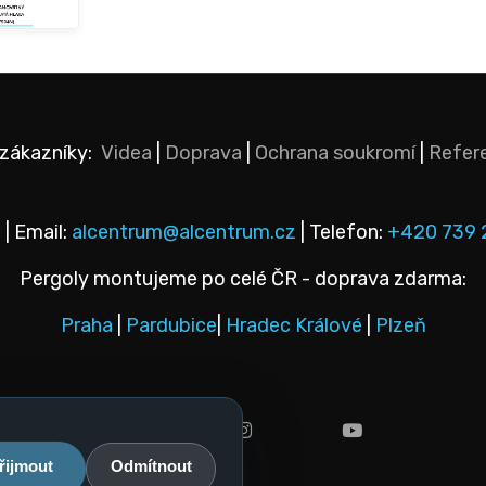
 zákazníky:
Videa
|
Doprava
|
Ochrana soukromí
|
Refer
 | Email:
alcentrum@alcentrum.cz
| Telefon:
+420 739 
Pergoly montujeme po celé ČR - doprava zdarma:
Praha
|
Pardubice
|
Hradec Králové
|
Plzeň
facebook
instagram
youtube