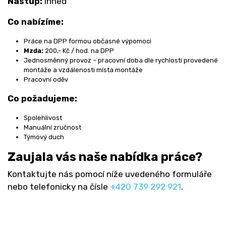
Nástup:
ihned
Co nabízíme:
Práce na DPP formou občasné výpomoci
Mzda:
200,- Kč / hod. na DPP
Jednosměnný provoz – pracovní doba dle rychlosti provedené
montáže a vzdálenosti místa montáže
Pracovní oděv
Co požadujeme:
Spolehlivost
Manuální zručnost
Týmový duch
Zaujala vás naše nabídka práce?
Kontaktujte nás pomocí níže uvedeného formuláře
nebo telefonicky na čísle
+420 739 292 921
‬.