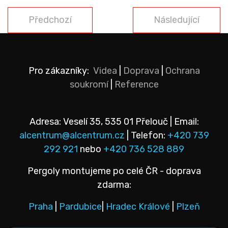
Předchozí článek: Montér/ka hliníkových pergol
Další článek: Ope
Předchozí
Následující
Pro zákazníky:
Videa
|
Doprava
|
Ochrana
soukromí
|
Reference
Adresa: Veselí 35, 535 01 Přelouč | Email:
alcentrum@alcentrum.cz
| Telefon:
+420 739
292 921
nebo
+420 736 528 889
Pergoly montujeme po celé ČR - doprava
zdarma:
Praha
|
Pardubice
|
Hradec Králové
|
Plzeň