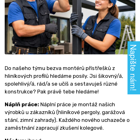
Napište nám!
Do našeho týmu bezva montérů přístřešků z
hliníkových profilů hledáme posily. Jsi šikovný/á,
spolehlivý/á, rád/a se učíš a sestavuješ různé
konstrukce? Pak právě tebe hledáme!
Náplň práce:
Náplní práce je montáž našich
výrobků u zákazníků (hliníkové pergoly, garážová
stání, zimní zahrady). Každého nového uchazeče o
zaměstnání zapracují zkušení kolegové.