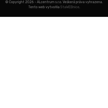
© Copyright 2026 - ALcentrum s.r.o. Veškerá práva vyhrazena.
Tento web vytvořila
StaWEBnice
.