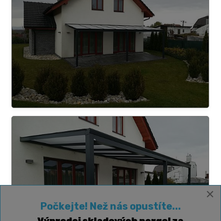
×
Počkejte! Než nás opustíte...