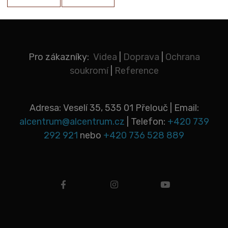
Pro zákazníky:
Videa
|
Doprava
|
Ochrana
soukromí
|
Reference
Adresa: Veselí 35, 535 01 Přelouč | Email:
alcentrum@alcentrum.cz
| Telefon:
+420 739
292 921
nebo
+420 736 528 889
facebook
instagram
youtube