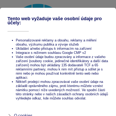
Hliníkové pergoly ECO
Prohlédněte si realizace hliníkových pergol z
produktové řady ECO
.