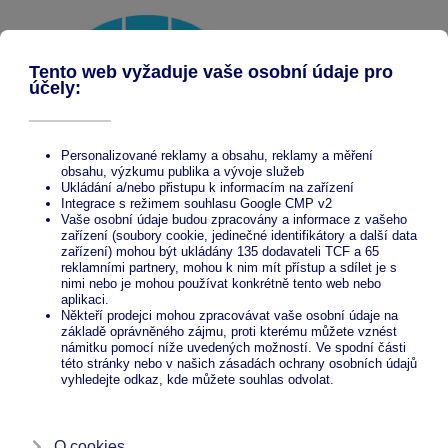
ALUMINUM
PERGOLAS
Modern, stylish, maintenance-free
terrace roofing
Gallery