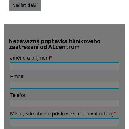
Načíst další
Nezávazná poptávka hliníkového
zastřešení od ALcentrum
Jméno a příjmení
*
Email
*
Telefon
Místo, kde chcete přístřešek montovat (obec)
*