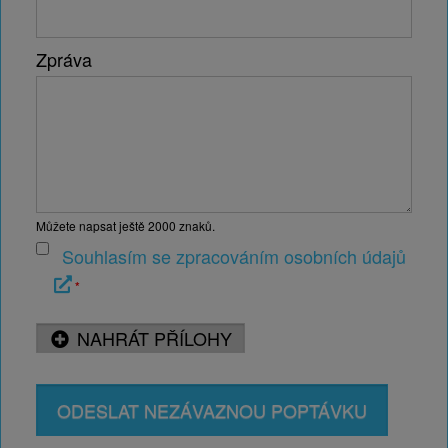
na našich stránkách i video z montáží našich
hliníkových pergol.
Zpráva
V případě jakýchkoliv dotazů nás neváhejte
kontaktovat na telefonním čísle
732 607 221
nebo
739 292 921
. Můžete také využít
kontaktní
formulář
umístěný na našich stránkách
Alcentrum.cz. Všechny Vaše otázky rádi zodpovíme,
pomůžeme s výběrem nebo objednávkou.
Můžete napsat ještě
2000
znaků.
Vsaďte na českou kvalitu a profesionální přístup
Souhlasím se zpracováním osobních údajů
firmy Alcetrum s.r.o. a věřte, že budete spokojeni!
*
NAHRÁT PŘÍLOHY
Mohlo by vás také zajímat...
ODESLAT NEZÁVAZNOU POPTÁVKU
Společnost Alcentrum přizpůsobí