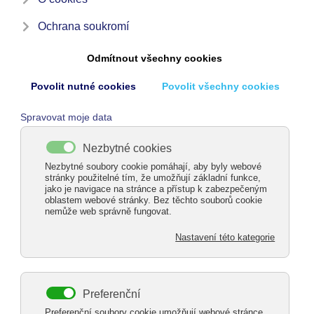
HLINÍKOVÉ PERGOLY –
AKCE NA MONTÁŽ
ZDARMA PO CELÉ ČESKÉ
REPUBLICE
Přemýšlíte, co Vaší zahradě chybí k dokonalosti?
Chtěli byste si vytvořit příjemný prostor pro
odpočinek, relaxaci nebo pro posezení s přáteli či
rodinou?