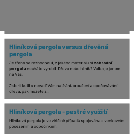
zahradní přístřešek vašim potřebám
Těšíte se na společné grilování s přáteli a rodinou, jen nevíte
kde to na zahradě uskutečnit? Místo, kde byste se mohli
schovat před silným deštěm nebo prudkým sluncem.
Hliníková pergola versus dřevěná
pergola
Je třeba se rozhodnout, z jakého materiálu si
zahradní
pergolu
necháte vyrobit. Dřevo nebo hliník? Volba je jenom
na Vás.
Jste-li kutil a nevadí Vám natírání, broušení a opečovávání
dřeva, pak můžete z...
Hliníková pergola - pestré využití
Hliníková pergola je ve většině případů spojována s venkovním
posezením a odpočinkem.