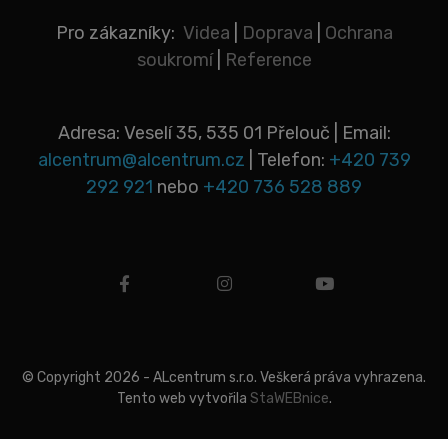
Pro zákazníky:
Videa
|
Doprava
|
Ochrana
soukromí
|
Reference
Adresa: Veselí 35, 535 01 Přelouč | Email:
alcentrum@alcentrum.cz
| Telefon:
+420 739
292 921
nebo
+420 736 528 889
facebook
instagram
youtube
© Copyright 2026 - ALcentrum s.r.o. Veškerá práva vyhrazena.
Tento web vytvořila
StaWEBnice
.