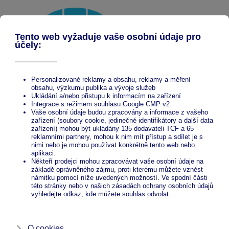
Proč ALcentrum
Hliníkové přístřešky české výroby
Nakupujete přímo od výrobce
Nejnižší ceny na trhu
Více než 20 let zkušeností
Ze zeptání nic nedáte!
Pošlete nám nezávaznou poptávku a my vám ji
obratem naceníme.
Odeslat nezávaznou poptávku