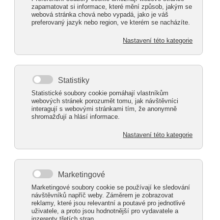
Máme tu pro Vás skvělé řešení –
hliníkové pergoly
Napište nám!
od společnosti Alcentrum.s.r.o.
Naše původem rodinná česká firma
Alcentrum.s.r.o.
se na českém trhu s hliníkovými
konstrukcemi pohybuje již více než 10 let. Za tuto
dlouho dobu jsme nasbírali mnoho cenných
zkušeností, díky nimž jsme schopni splnit téměř
jakékoli Vaše přání. Klademe důraz na kvalitně
odvedenou práci a individuální přístup ke každému
zákazníkovi. Vaše spokojenost je u nás na prvním
místě.
Hliníkové konstrukce – varianty a
vlastnosti
Pokud uvažujete o zastřešení Vaší terasy, jsou
hliníkové pergoly
elegantním a jednoduchým
řešením, které Vás navíc nebude stát spoustu