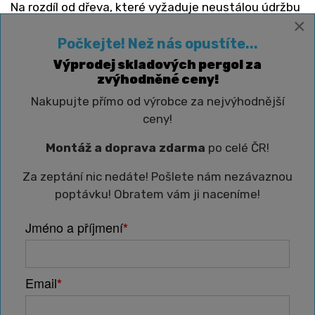
Na rozdíl od dřeva, které vyžaduje neustálou údržbu
×
a ochranu před povětrnostními vlivy, jsou hliníkové
pergoly neuvěřitelně odolné a nenáročné na údržbu.
Počkejte! Než nás opustíte...
Odolávají rzi, korozi a deformaci, což zajišťuje, že
Výprodej skladových pergol za
vypadají skvěle a fungují dobře bez ohledu na
zvýhodněné ceny!
počasí. Tato odolnost snižuje potřebu oprav a
Nakupujte přímo od výrobce za nejvýhodnější
udržuje nízké provozní náklady.
ceny!
Montáž a doprava zdarma
po celé ČR!
Kvalita bez vysokých cen
Za zeptání nic nedáte! Pošlete nám nezávaznou
Pro kvalitní hliníkovou pergolu není potřeba jít za své
poptávku! Obratem vám ji naceníme!
finanční možnosti. Naše
produktová řada ECO
nabízí
Jméno a příjmení
levné řešení hliníkových pergol.
*
Vytvořte nezapomenutelný zážitek
Email
*
V odvětví pohostinství je vytvoření výjimečného
zážitku klíčem ke spokojenosti a udržení zákazníků.