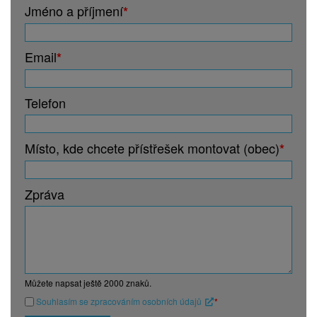
Jméno a příjmení
*
Email
*
Telefon
Místo, kde chcete přístřešek montovat (obec)
*
Zpráva
Můžete napsat ještě
2000
znaků.
Souhlasím se zpracováním osobních údajů
*