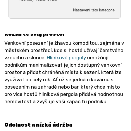
sedět vašemu prostoru. Nabízíme i hliníkové pergoly
dělané na míru.
Rozšiřte svůj prostor
Venkovní posezení je žhavou komoditou, zejména v
městském prostředí, kde si hosté užívají čerstvého
vzduchu a slunce.
Hliníkové pergoly
umožňují
podnikům maximalizovat jejich dostupný venkovní
prostor a přidat chráněná místa k sezení, která lze
využívat po celý rok. Ať už se jedná o kavárnu s
posezením na zahradě nebo bar, který chce místo
pro více hostů hliníková pergola přidává hodnotnou
nemovitost a zvyšuje vaši kapacitu podniku.
Odolnost a nízká údržba