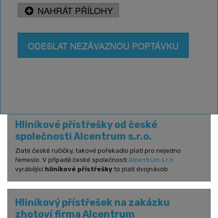
NAHRÁT PŘÍLOHY
výjimečný celoroční zážitek.
Jaké další
služby
poskytujeme? Nebo máte jiné
otázky? Neváhejte nás
kontaktovat
.
ODESLAT NEZÁVAZNOU POPTÁVKU
Mohlo by vás také zajímat...
Hliníkové přístřešky od české
společnosti Alcentrum s.r.o.
Zlaté české ručičky, takové pořekadlo platí pro nejedno
řemeslo. V případě české společnosti
Alcentrum s.r.o.
vyrábějící
hliníkové přístřešky
to platí dvojnásob.
Hliníkový přístřešek na zakázku
zhotoví firma Alcentrum