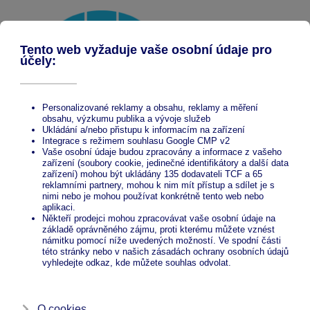
Proč ALcentrum
Hliníkové přístřešky české výroby
Nakupujete přímo od výrobce
Nejnižší ceny na trhu
Více než 20 let zkušeností
Ze zeptání nic nedáte!
Pošlete nám nezávaznou poptávku a my vám ji
obratem naceníme.
Odeslat nezávaznou poptávku