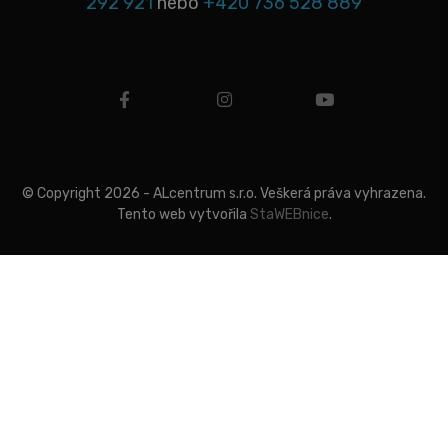
292 921
nebo
+420 736 528 889
facebook
instagram
youtube
© Copyright 2026 - ALcentrum s.r.o. Veškerá práva vyhrazena.
Tento web vytvořila
StaWEBnice
.