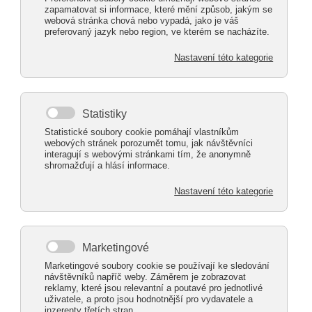
Napište nám!
Na stále více konkurenčním trhu podniky hledají
inovativní způsoby, jak přilákat zákazníky. Pro
kavárny, bary, a dokonce i pracovní firemní prostory
je hliníková pergola víc než jen stylový doplněk – je
to chytrá investice, která se může časem vrátit tím,
že rozšíří venkovní posezení a vytvoří příjemnou
atmosféru.
Hliníková pergola je skvělým doplňkem jakéhokoli
prostoru. Ať už jde o malý dvorek kavárny, rozlehlou
zahradu restaurace, nebo prodloužení použitelného
prostoru vedle kanceláří, z našeho sortimentu si
každý vybere hliníkovou pergolu pro své potřeby.
Podívejte se na
technické parametry hliníkových
pergol
a nesmutněte, pokud nebudou velikosti