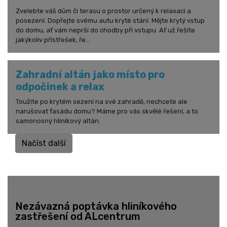
Zvelebte váš dům či terasu o prostor určený k relaxaci a
posezení. Dopřejte svému autu kryté stání. Mějte krytý vstup
do domu, ať vám neprší do chodby při vstupu. Ať už řešíte
jakýkoliv přístřešek, ře...
Zahradní altán jako místo pro
odpočinek a relax
Toužíte po krytém sezení na své zahradě, nechcete ale
narušovat fasádu domu? Máme pro vás skvělé řešení, a to
samonosný hliníkový altán.
Načíst další
Nezávazná poptávka hliníkového
zastřešení od ALcentrum