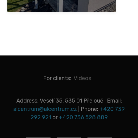
For clients:
Videos
|
Address: Veselí 35, 535 01 Přelouč | Email:
alcentrum@alcentrum.cz
| Phone:
+420 739
292 921
or
+420 736 528 889