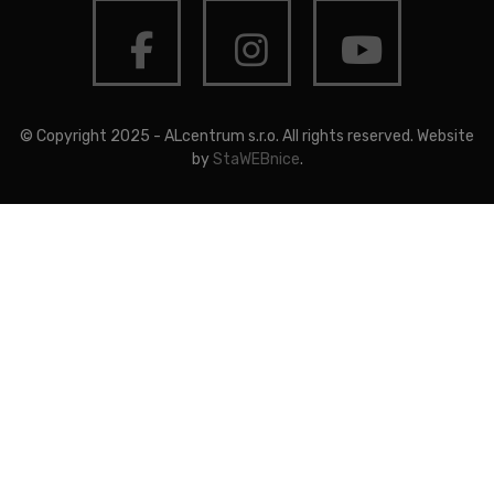
facebook
instagram
youtub
© Copyright 2025 - ALcentrum s.r.o. All rights reserved. Website
by
StaWEBnice
.