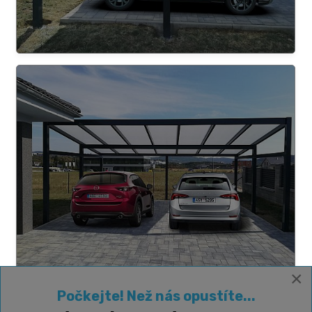
×
Počkejte! Než nás opustíte...