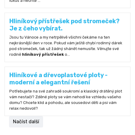
luxus a nechte ...
Hliníkový přístřešek pod stromeček?
Je z čeho vybírat.
Jsou tu Vánoce a my netrpělivě všichni čekáme na ten
nejkrásnější den v roce. Pokud vám ještě chybí rodinný dárek
pod stromeček, tak už žádný shánět nemusíte. Věnujte své
rodině
hliníkový přístřešek
o...
Hliníkové a dřevoplastové ploty -
moderní a elegantní řešení
Potřebujete na své zahradě soukromí a klasický drátěný plot
vám nestačí? Zděné ploty se vám nehodí ke vzhledu vašeho
domu? Chcete klid a pohodu, ale sousedovi děti a psi vám
relax nedovolí?
Načíst další