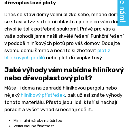
Napište nám!
dřevoplastové ploty
.
Dnes se staví domy velmi blízko sebe, mnoho domů
se staví v tzv. satelitní oblasti a jediné co vám doma
chybí je tolik potřebné soukromí. Právě pro vás a
vaše pohodlí jsme našli skvělé řešení. Funkční řešení
v podobě hliníkových plotů pro váš domov. Dodejte
svému domu šmrnc a nechte si zhotovit
plot z
hliníkových profilů
nebo plot dřevoplastový.
Jaké výhody vám nabídne hliníkový
nebo dřevoplastový plot?
Máte-li doma na zahradě hliníkovou pergolu nebo
nějaký
hliníkový přístřešek
, pak už asi znáte výhody
tohoto materiálu. Přesto jsou lidé, kteří si nechají
poradit a výčet výhod si nechají sdělit..
Minimální nároky na údržbu
Velmi dlouhá životnost