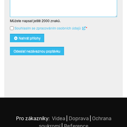
Můžete napsat ještě
2000
znaků.
Souhlasím se zpracováním osobních údajů
*
Nahrát přílohy
Odeslat nezávaznou poptávku
Pro zákazníky:
Videa
|
Doprava
|
Ochrana
soukromí
|
Reference