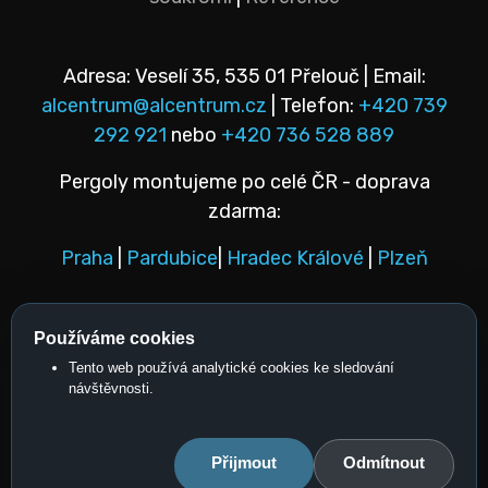
Adresa: Veselí 35, 535 01 Přelouč | Email:
alcentrum@alcentrum.cz
| Telefon:
+420 739
292 921
nebo
+420 736 528 889
Pergoly montujeme po celé ČR - doprava
zdarma:
Praha
|
Pardubice
|
Hradec Králové
|
Plzeň
facebook
instagram
youtube
Tento web používá analytické cookies ke sledování
návštěvnosti.
© Copyright 2026 - ALcentrum s.r.o. Veškerá práva vyhrazena.