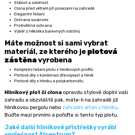
Stálost a odolnost
Clona před větrem při posezení na zahradě
Elegantní řešení
Ochrana soukromí
Protivětrná ochrana
Výběr z několika barevných odstínů
Máte možnost si sami vybrat
materiál, ze kterého je
plotová
zástěna
vyrobena
Kompletní řešení plotu z hliníkových profilů
Plotové díly v kombinací dřevoplast a hliník
Plotové díly z hliníku a polykarbonátu
Hliníkový plot či clona
opravdu stylově doplní vaši
zahradu a obzvláště pak, máte-li na zahradě již
hliníkovou pergolu nebo
zahradní altán z hliníku
.
Buďte mezi prvními a pořiďte si tento typ plotu.
Jaké další hliníkové přístřešky vyrábí
společnost Alcentrum?