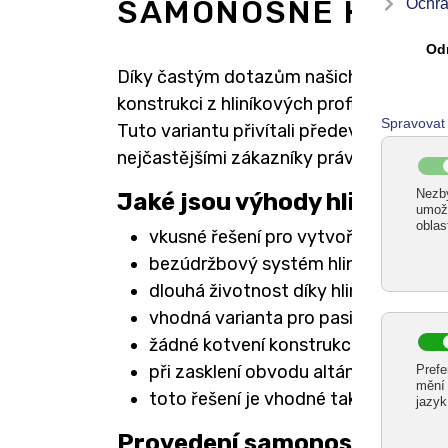
SAMONOSNÉ HLINÍ
Díky častým dotazům našich zákazníků
konstrukci z hliníkových profilů,
hliníkov
Tuto variantu přivítali především majit
nejčastějšími zákazníky právě majitelé 
Jaké jsou výhody hliníkov
vkusné řešení pro vytvoření terasy 
bezúdržbový systém hliníkového alt
dlouhá životnost díky hliníkových sl
vhodná varianta pro pasivní budovy
žádné kotvení konstrukce do obvo
při zasklení obvodu altánu vytvoří
toto řešení je vhodné také pro vyt
Provedení samonosných al