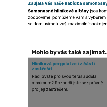
Zaujala Vás naše nabídka samonosn
Samonosné hliníkové altány
jsou kom
zodpovíme, pomůžeme vám s výběrem vho
se domluvíme k vaši maximální spokojen
Mohlo by vás také zajímat..
Hliníková pergola lze i z části
zastřešit
Rádi byste pro svou terasu udělali
maximum? Rozhodli jste se správně
pro její zastřešení.