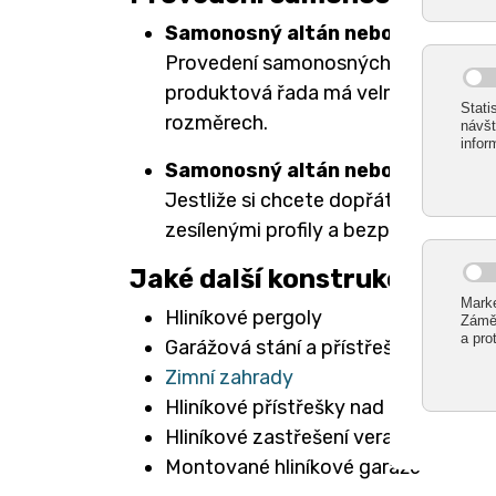
Samonosný altán nebo pergola v
Provedení samonosných altánů a pe
produktová řada má velmi uhlazený 
rozměrech.
Samonosný altán nebo pergola v
Jestliže si chcete dopřát opravdový
zesílenými profily a bezpečnostním 
Jaké další konstrukce si m
Hliníkové pergoly
Garážová stání a přístřešky na auta
Zimní zahrady
Hliníkové přístřešky nad dveře
Hliníkové zastřešení verandy
Montované hliníkové garáže