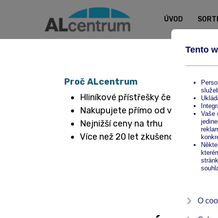
ÚVOD
SORT
Proč ALcentrum
Hliníkové přístřešky české výroby
Nakupujete přímo od výrobce
Nejnižší ceny na trhu
Více než 20 let zkušeností