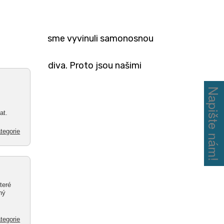
vém zdivu jsme vyvinuli samonosnou
bvodového zdiva. Proto jsou našimi
Napište nám!
o