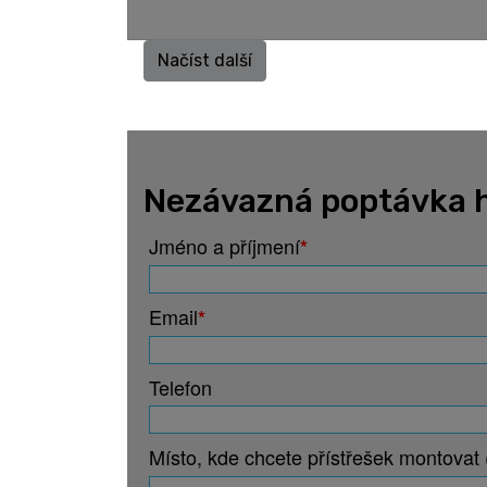
Načíst další
Nezávazná poptávka h
Jméno a příjmení
*
Email
*
Telefon
Místo, kde chcete přístřešek montovat 