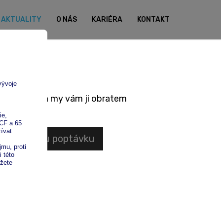
AKTUALITY
O NÁS
KARIÉRA
KONTAKT
 poptávku a my vám ji obratem
nezávaznou poptávku