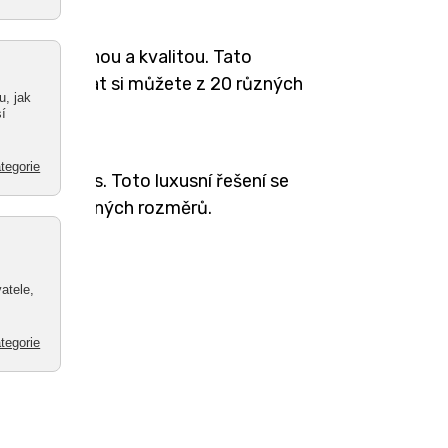
m mezi cenou a kvalitou. Tato
domů. Vybrat si můžete z 20 různých
ávě pro vás. Toto luxusní řešení se
ete z 15 různých rozměrů.