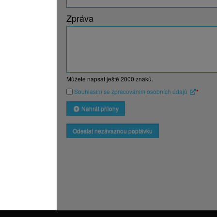
Zpráva
Můžete napsat ještě
2000
znaků.
Souhlasím se zpracováním osobních údajů
*
Nahrát přílohy
Odeslat nezávaznou poptávku