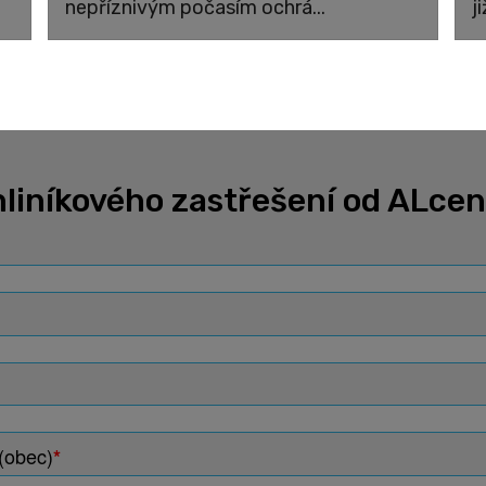
nepříznivým počasím ochrá...
j
liníkového zastřešení od ALce
(obec)
*