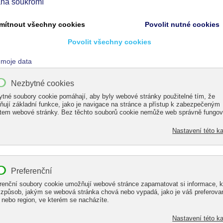
KOVÉ ALTÁNY
 na vytvoření
hliníkové pergoly
bez kotvení v obvodo
ý altán
.
elé pasivních domů, u kterých není možné kotvení do o
pasivních domů.
ých samonosných altánů
a relaxační zóny u vašeho domu
ánu a pergoly
itinám, které jsou odolné vůči povětrnostním vlivům
dových zdí domu
te samonosnou zimní zahradu
voření garážového stání nebo
přístřešek pro vaše vozidl
tánů