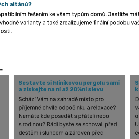
ých altánů?
patibilním řešením ke všem typům domů. Jestliže máte
dné varianty a také zrealizujeme finální podobu vaš
osti.
.
Sestavte si hliníkovou pergolu sami
S
a získejte na ní až 20%ní slevu
k
Schází Vám na zahradě místo pro
D
příjemné chvíle odpočinku a relaxace?
v
Nemáte kde posedět s přáteli nebo
o
s rodinou? Rádi byste se schovali před
U
deštěm i sluncem a zároveň před
č