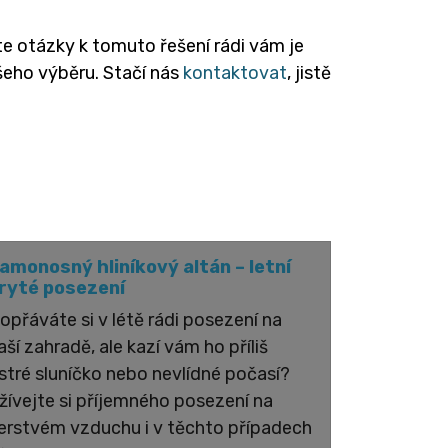
 otázky k tomuto řešení rádi vám je
eho výběru. Stačí nás
kontaktovat
, jistě
amonosný hliníkový altán – letní
ryté posezení
opřáváte si v létě rádi posezení na
aší zahradě, ale kazí vám ho příliš
stré sluníčko nebo nevlídné počasí?
žívejte si příjemného posezení na
erstvém vzduchu i v těchto případech