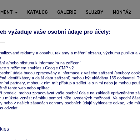
IMENT
KATALOG
GALERIE
SLUŽBY
MONTÁŽ
Ze zeptání nic nedáte!
Pošlete nám nezávaznou
naceníme.
Odeslat 