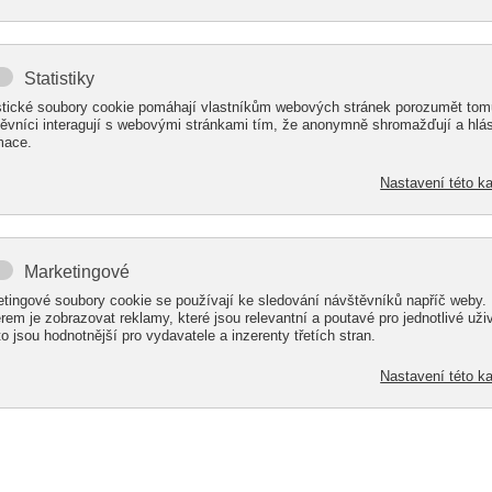
 provedení PROFI
rgol z produktové řady PROFI je vhodným kompromise
design, díky čemuž se hodí ke všem typům rodinných 
 provedení DELUXE
 luxus, pak je produktová řada DELUXE tou správnou pr
sklem je pro opravdu náročné zákazníky. Vybrat si můž
ůžete u ALcentrum objednat?