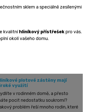
ečnostním sklem a speciálně zesílenými
e kvalitní
hliníkový přístřešek
pro vás.
plní okolí vašeho domu.
liníkové plotové zástěny mají
iroké využití
ydlíte v rodinném domě, a přesto
áte pocit nedostatku soukromí?
akový problém řeší mnoho rodin, které