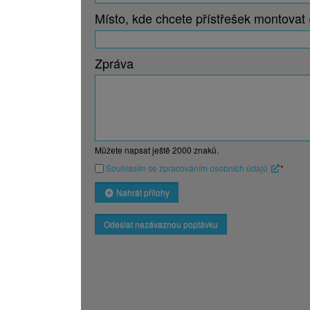
Místo, kde chcete přístřešek montovat 
Zpráva
Můžete napsat ještě
2000
znaků.
Souhlasím se zpracováním osobních údajů
*
Nahrát přílohy
Odeslat nezávaznou poptávku