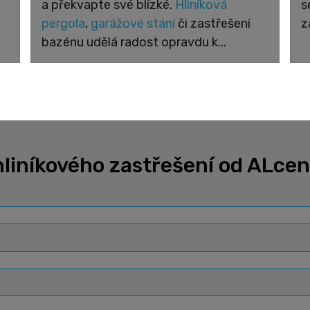
a překvapte své blízké.
Hliníková
s
pergola
,
garážové stání
či zastřešení
z
bazénu udělá radost opravdu k...
liníkového zastřešení od ALce