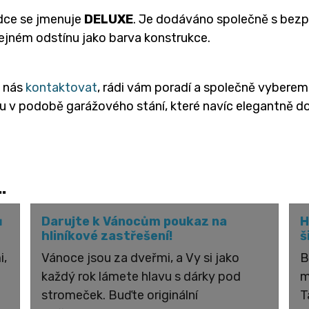
dce se jmenuje
DELUXE
. Je dodáváno společně s bezp
stejném odstínu jako barva konstrukce.
e nás
kontaktovat
, rádi vám poradí a společně vyberem
 v podobě garážového stání, které navíc elegantně do
.
ů
Darujte k Vánocům poukaz na
H
hliníkové zastřešení!
š
i,
Vánoce jsou za dveřmi, a Vy si jako
B
každý rok lámete hlavu s dárky pod
m
stromeček. Buďte originální
T