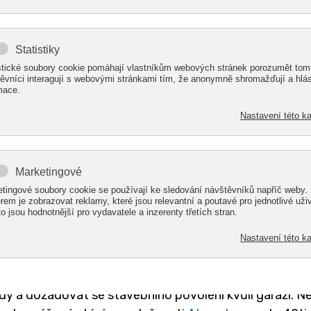
lu střechu nad hlavou, aby na něj nepůsobili vlivy poč
vás ideální tip.
tavili klasickou zděnou garáž? Společnost ALcentrum, 
ami u svého domu nebo vám k němu poskytneme profesi
rá působí na našem trhu již od roku 2008. Specializuj
 zimní zahrady, přístřešky nad dveře nebo zahradní alt
y a dožadovat se stavebního povolení kvůli garáži. N