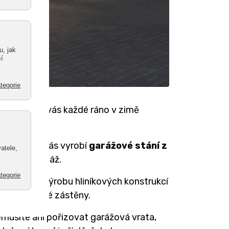
así? Nebaví vás každé ráno v zimě
s.r.o. pro vás vyrobí
garážové stání z
onální montáž.
eme se na výrobu hliníkových konstrukcí
ány a plotové zástěny.
emusíte ani pořizovat garážová vrata,