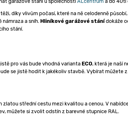
dnat garážové stání u společnosti
ALcentrum
a do 40ti
těži, díky vlivům počasí, které na ně celodenně působ
mě námraza a sníh.
Hliníkové garážové stání
dokáže oc
ího stání.
jistě pro vás bude vhodná varianta
ECO
, která je naší
bude se jistě hodit k jakékoliv stavbě. Vybírat můžete
 zlatou střední cestu mezi kvalitou a cenou. V nabídc
v, můžete si zvolit odstín z barevné stupnice RAL.