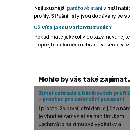
Nejluxusnější
garážové stání
v naší nabí
profily. Střešní lišty jsou dodávány ve 
Už víte jakou variantu zvolit?
Pokud máte jakékoliv dotazy, neváhejt
Dopřejte celoroční ochranu vašemu vozu
Mohlo by vás také zajímat..
Zimní zahrada z hliníkových profil
- prostor pro celoroční posezení
I přesto, že první letní den je již za nám
je vhodné zamyslet se nad tím, kam
uschováte na zimu své výpěstky a