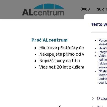
ÚVOD
SORT
Proč ALcentrum
Hliníkové přístřešky české výroby
Nakupujete přímo od výrobce
Nejnižší ceny na trhu
Více než 20 let zkušeností