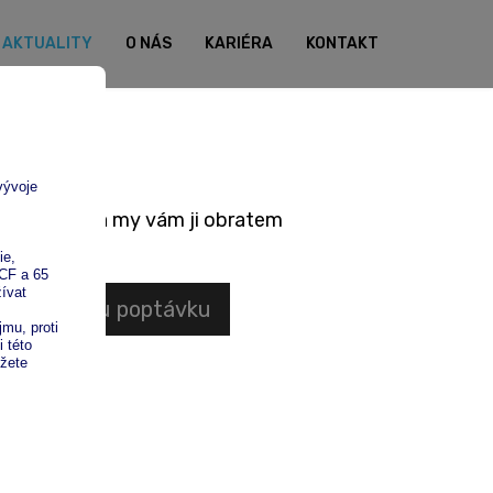
AKTUALITY
O NÁS
KARIÉRA
KONTAKT
 poptávku a my vám ji obratem
nezávaznou poptávku