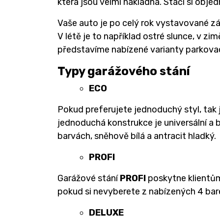
která jsou velmi nákladná. Stačí si obje
Vaše auto je po celý rok vystavované zá
V létě je to například ostré slunce, v zi
představíme nabízené varianty parkovac
Typy garážového stání
ECO
Pokud preferujete jednoduchý styl, tak 
jednoduchá konstrukce je universální a 
barvách, sněhově bílá a antracit hladký.
PROFI
Garážové stání
PROFI
poskytne klientům
pokud si nevyberete z nabízených 4 bare
DELUXE