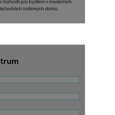
e rozhodli pro bydlení v moderních
ástavbách rodinných domů.
ntrum