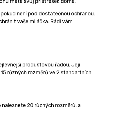
 dnů máte svůj přístřešek doma.
í, pokud není pod dostatečnou ochranou.
hránit vaše miláčka. Rádi vám
 nejlevnější produktovou řadou. Její
 z 15 různých rozměrů ve 2 standartních
e naleznete 20 různých rozměrů, a