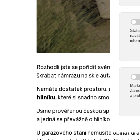
Rozhodli jste se pořídit svému automobi
škrabat námrazu na skle auta? Máme pro 
Nemáte dostatek prostoru, abyste si pos
hliníku
, které si snadno smontujete s
Jsme prověřenou českou společností, kte
a jedná se převážně o hliníkové pergoly,
U garážového stání nemusíte obíhat úřad