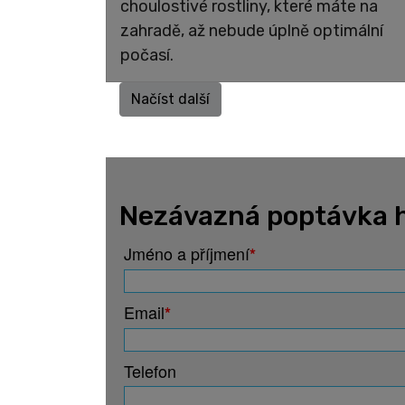
choulostivé rostliny, které máte na
zahradě, až nebude úplně optimální
počasí.
Načíst další
Nezávazná poptávka h
Jméno a příjmení
*
Email
*
Telefon