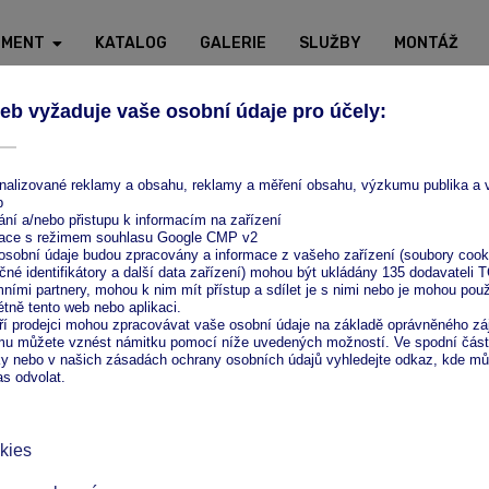
IMENT
KATALOG
GALERIE
SLUŽBY
MONTÁŽ
Ze zeptání nic nedáte!
Pošlete nám nezávaznou
naceníme.
Odeslat 