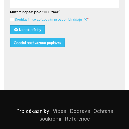
Můžete napsat ještě
2000
znaků.
Souhlasím se zpracováním osobních údajů
*
Nahrát přílohy
Odeslat nezávaznou poptávku
Pro zákazníky:
Videa
|
Doprava
|
Ochrana
soukromí
|
Reference