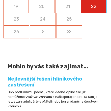
19
20
21
22
23
24
25
26
Mohlo by vás také zajímat...
Nejlevnější řešení hliníkového
zastřešení
Díky podzimnímu počasí, které vládne v plné síle, již
nemůžeme využívat zahradu k naší spokojenosti. Ta tam je
letos zahradní párty s přáteli nebo jen snídaně na čerstvém
vzduchu.