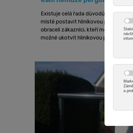
Existuje celá řada důvodů, proč není
místě postavit hliníkovou pergolu. V m
obraceli zákazníci, kteří měli pasivní
možné ukotvit hliníkovou pergolu.