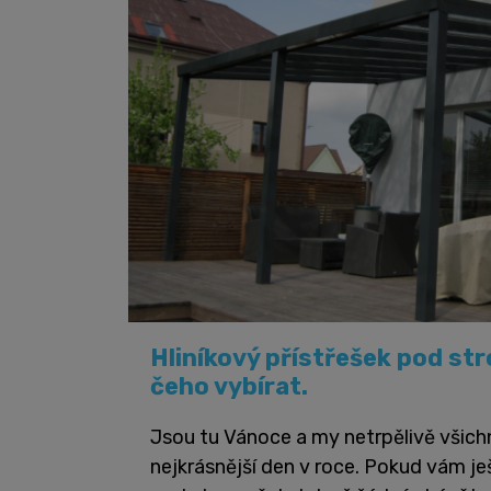
Hliníkový přístřešek pod st
čeho vybírat.
Jsou tu Vánoce a my netrpělivě všich
nejkrásnější den v roce. Pokud vám je