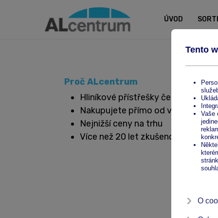
ÚVOD
SORT
Proč ALcentrum
Hliníkové přístřešky české výroby
Nakupujete přímo od výrobce
Nejnižší ceny na trhu
Více než 20 let zkušeností