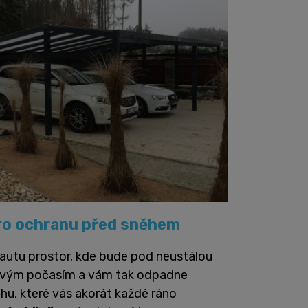
ro ochranu před sněhem
autu prostor, kde bude pod neustálou
ivým počasím a vám tak odpadne
ěhu, které vás akorát každé ráno