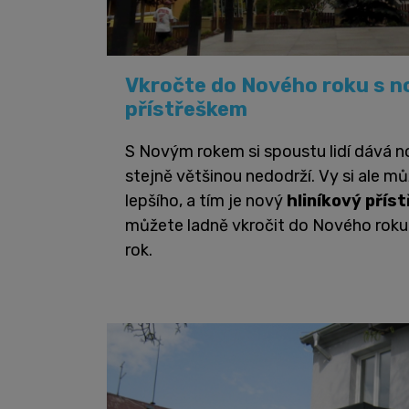
Vkročte do Nového roku s n
přístřeškem
S Novým rokem si spoustu lidí dává n
stejně většinou nedodrží. Vy si ale 
lepšího, a tím je nový
hliníkový přís
můžete ladně vkročit do Nového roku a
rok.