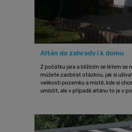
Altán do zahrady i k domu
Z počátku jara a blížícím se létem se
můžete zaobírat otázkou, jak si užívat
velikosti pozemku a místě, kde si ch
umístit, ale v případě altánu to je v p