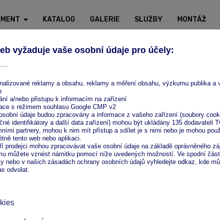
IMENT
KATALOG
GALERIE
SLUŽBY
MONTÁŽ
Ze zeptání nic nedáte!
Pošlete nám nezávaznou
naceníme.
Odeslat 
AKTUALITY