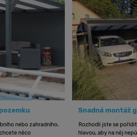
í pozemku
Snadná montáž g
ebního nebo zahradního,
Rozhodli jste se poříd
d chcete něco
hlavou, aby na něj nepů