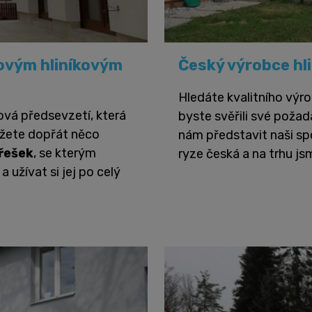
ovým hliníkovým
Český výrobce hl
Hledáte kvalitního výro
ová předsevzetí, která
byste svěřili své poža
můžete dopřát něco
nám představit naši s
třešek
, se kterým
ryze česká a na trhu js
 užívat si jej po celý