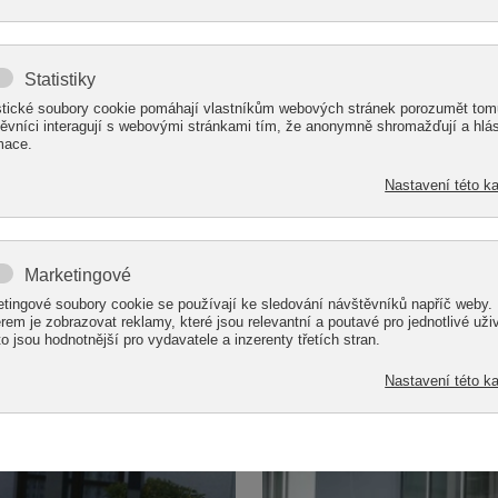
 možné v konkrétním
Jistě se shodneme na t
inulosti se na nás
venku na naší zahradě. P
 domy, do kterých nebylo
zahradu, ale máte poci
nebo polykarbonátovo