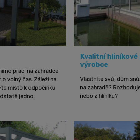
Kvalitní hliníkov
výrobce
 mimo prací na zahrádce
Vlastníte svůj dům snů a
 o volný čas. Záleží na
na zahradě? Rozhodujet
cete místo k odpočinku
nebo z hliníku?
odstatě jedno.