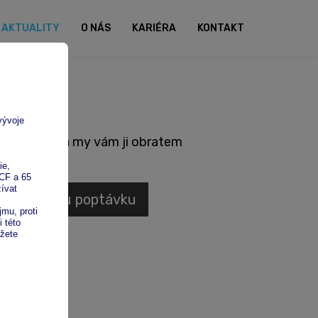
AKTUALITY
O NÁS
KARIÉRA
KONTAKT
 poptávku a my vám ji obratem
nezávaznou poptávku