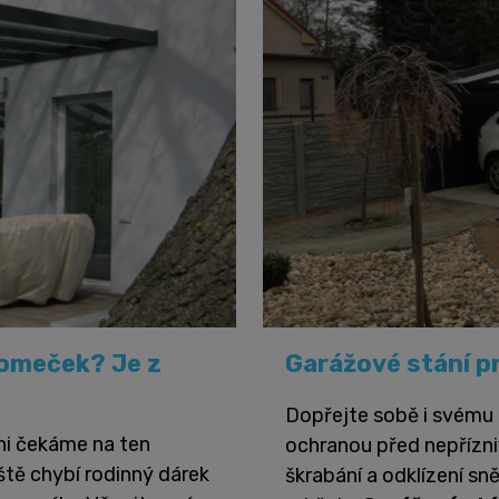
romeček? Je z
Garážové stání p
Dopřejte sobě i svému 
ni čekáme na ten
ochranou před nepřízn
ště chybí rodinný dárek
škrabání a odklízení sn