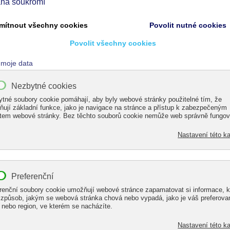
íme altán
Zastínění pergol