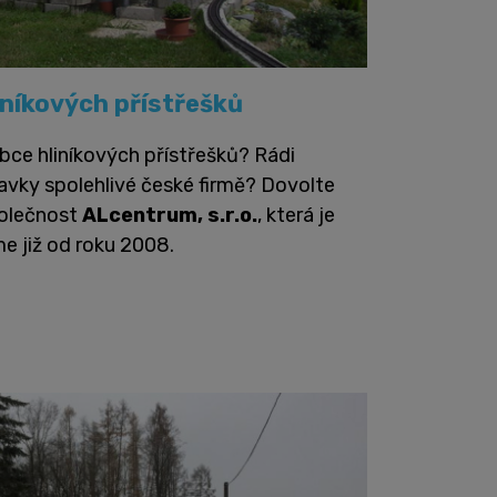
iníkových přístřešků
bce hliníkových přístřešků? Rádi
davky spolehlivé české firmě? Dovolte
polečnost
ALcentrum, s.r.o.
, která je
me již od roku 2008.